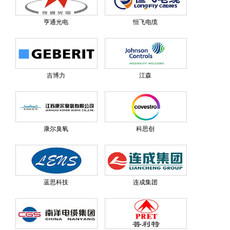
亨通光电
恒飞电缆
吉博力
江森
康尔臭氧
科思创
蓝思科技
连成集团