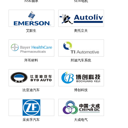
NSK轴承
SEW电机
艾默生
奥托立夫
拜耳材料
邦迪汽车系统
比亚迪汽车
博创科技
采矣孚汽车
大成电气