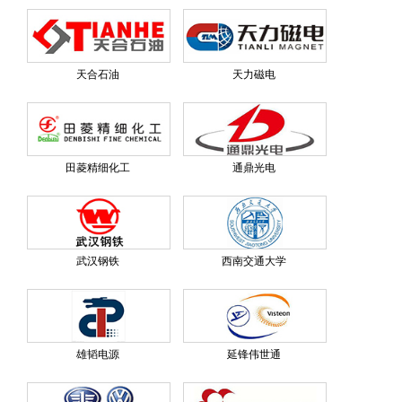
天合石油
天力磁电
田菱精细化工
通鼎光电
武汉钢铁
西南交通大学
雄韬电源
延锋伟世通